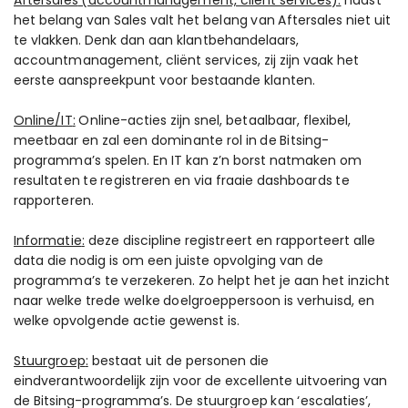
Aftersales
(accountmanagement, client services):
n
aast
het belang van Sales valt het belang van Aftersales niet uit
te vlakken. Denk dan aan klantbehandelaars,
accountmanagement, cliënt services, zij zijn vaak het
eerste aanspreekpunt voor bestaande klanten.
Online/IT
:
Online-acties zijn
snel, betaalbaar, flexibel,
meetbaar en zal een dominante rol in de Bitsing-
programma’s spelen. En IT kan z’n borst natmaken om
resultaten te registreren en via fraaie dashboards te
rapporteren.
Informatie
:
deze discipline registreert en rapporteert alle
data die nodig is om een juiste opvolging van de
programma’s te verzekeren. Zo helpt het je aan het inzicht
naar welke trede welke doelgroeppersoon is verhuisd, en
welke opvolgende actie gewenst is.
Stuurgroep
:
b
estaat uit de personen die
eindverantwoordelijk zijn voor de excellente uitvoering van
de Bitsing-programma’s. De stuurgroep kan ‘escalaties’,