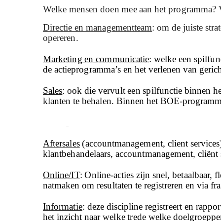
Welke mensen doen mee aan het programma? Va
Directie en managementteam
: om de juiste stra
opereren.
Marketing en communicatie
: welke een spilfun
de actieprogramma’s en het verlenen van gerich
Sales
: ook die vervult een spilfunctie binnen 
klanten te behalen. Binnen het BOE-programma g
Aftersales
(accountmanagement, client services)
klantbehandelaars, accountmanagement, cliënt s
Online/IT
: Online-acties zijn
snel, betaalbaar, 
natmaken om resultaten te registreren en via fr
Informatie
: deze discipline registreert en rapp
het inzicht naar welke trede welke doelgroeppe