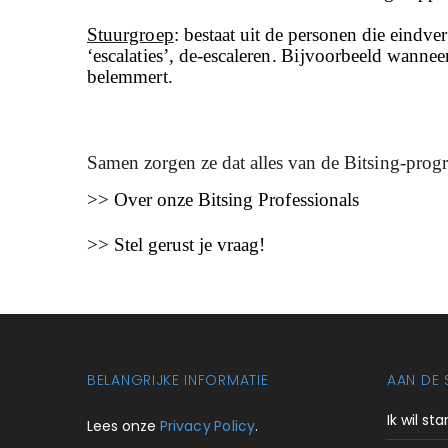
Stuurgroep
: b
estaat uit de personen die eindv
‘escalaties’, de-escaleren. Bijvoorbeeld wann
belemmert.
Samen zorgen ze dat alles van de Bitsing-prog
>> Over onze Bitsing Professionals
>> Stel gerust je vraag!
BELANGRIJKE INFORMATIE
AAN DE 
Ik wil st
Lees onze
Privacy Policy
.