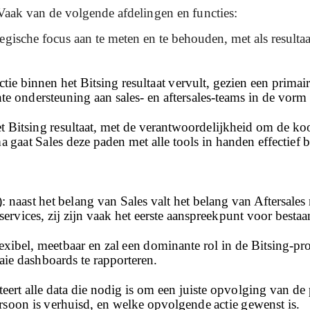
ak van de volgende afdelingen en functies:
tegische focus aan te meten en te behouden, met als resultaat
ctie binnen het Bitsing resultaat vervult, gezien een primai
te ondersteuning aan sales- en aftersales-teams in de vor
het Bitsing resultaat, met de verantwoordelijkheid om de ko
aat Sales deze paden met alle tools in handen effectief b
: n
aast het belang van Sales valt het belang van Aftersales
ervices, zij zijn vaak het eerste aanspreekpunt voor bestaa
flexibel, meetbaar en zal een dominante rol in de Bitsing-
aaie dashboards te rapporteren.
orteert alle data die nodig is om een juiste opvolging van d
rsoon is verhuisd, en welke opvolgende actie gewenst is.