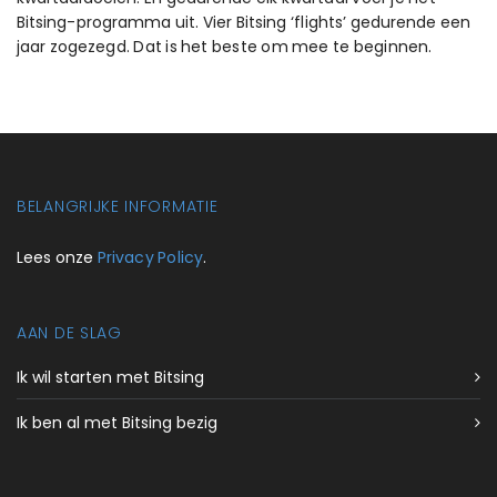
Bitsing-programma uit. Vier Bitsing ‘flights’ gedurende een
jaar zogezegd. Dat is het beste om mee te beginnen.
BELANGRIJKE INFORMATIE
Lees onze
Privacy Policy
.
AAN DE SLAG
Ik wil starten met Bitsing
Ik ben al met Bitsing bezig