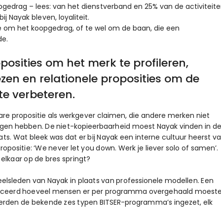
pgedrag – lees: van het dienstverband en 25% van de activiteit
 Nayak bleven, loyaliteit.
 om het koopgedrag, of te wel om de baan, die een
de.
osities om het merk te profileren,
zen en relationele proposities om de
te verbeteren.
are propositie als werkgever claimen, die andere merken niet
gen hebben. De niet-kopieerbaarheid moest Nayak vinden in d
ats. Wat bleek was dat er bij Nayak een interne cultuur heerst v
ropositie: ‘We never let you down. Werk je liever solo of samen’.
r elkaar op de bres springt?
eelsleden van Nayak in plaats van professionele modellen. Een
ificeerd hoeveel mensen er per programma overgehaald moest
erden de bekende zes typen BITSER-programma’s ingezet, elk