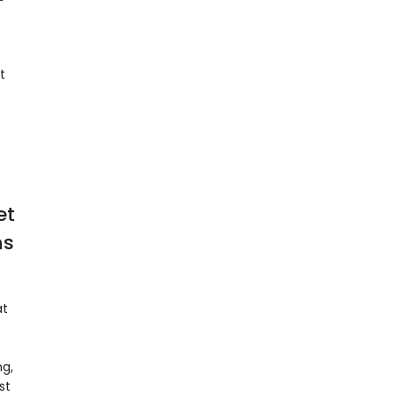
it
et
ns
at
ng,
st