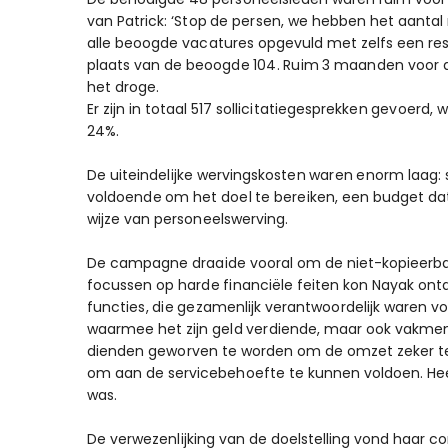
van Patrick: ‘Stop de persen, we hebben het aanta
alle beoogde vacatures opgevuld met zelfs een re
plaats van de beoogde 104. Ruim 3 maanden voor 
het droge.
Er zijn in totaal 517 sollicitatiegesprekken gevoe
24%.
De uiteindelijke wervingskosten waren enorm laag:
voldoende om het doel te bereiken, een budget da
wijze van personeelswerving.
De campagne draaide vooral om de niet-kopieerbare
focussen op harde financiële feiten kon Nayak ontd
functies, die gezamenlijk verantwoordelijk waren v
waarmee het zijn geld verdiende, maar ook vakmen
dienden geworven te worden om de omzet zeker te 
om aan de servicebehoefte te kunnen voldoen. Heel
was.
De verwezenlijking van de doelstelling vond haar 