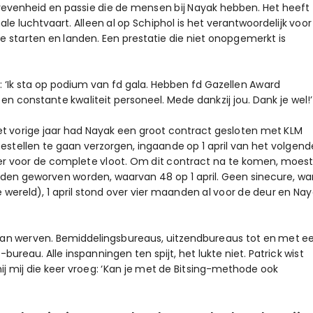
evenheid en passie die de mensen bij Nayak hebben. Het heeft
le luchtvaart. Alleen al op Schiphol is het verantwoordelijk voor
e starten en landen. Een prestatie die niet onopgemerkt is
 ‘Ik sta op podium van fd gala. Hebben fd Gazellen Award
n constante kwaliteit personeel. Mede dankzij jou. Dank je wel!’
et vorige jaar had Nayak een groot contract gesloten met KLM
stellen te gaan verzorgen, ingaande op 1 april van het volgend
ober voor de complete vloot. Om dit contract na te komen, moes
eden geworven worden, waarvan 48 op 1 april. Geen sinecure, wa
e wereld), 1 april stond over vier maanden al voor de deur en Na
aan werven. Bemiddelingsbureaus, uitzendbureaus tot en met e
u. Alle inspanningen ten spijt, het lukte niet. Patrick wist
j mij die keer vroeg: ‘Kan je met de Bitsing-methode ook