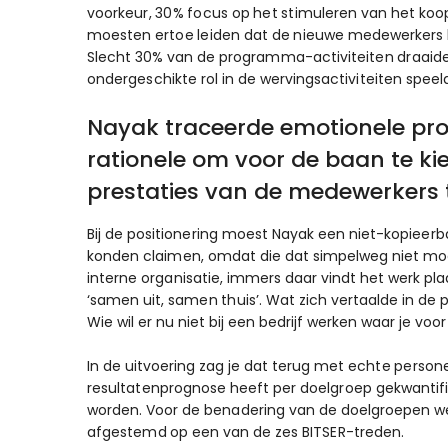
voorkeur, 30% focus op het stimuleren van het koo
moesten ertoe leiden dat de nieuwe medewerkers bij
Slecht 30% van de programma-activiteiten draaide
ondergeschikte rol in de wervingsactiviteiten speel
Nayak traceerde emotionele prop
rationele om voor de baan te kie
prestaties van de medewerkers 
Bij de positionering moest Nayak een niet-kopieerb
konden claimen, omdat die dat simpelweg niet mo
interne organisatie, immers daar vindt het werk pla
‘samen uit, samen thuis’. Wat zich vertaalde in de p
Wie wil er nu niet bij een bedrijf werken waar je voo
In de uitvoering zag je dat terug met echte person
resultatenprognose heeft per doelgroep gekwant
worden. Voor de benadering van de doelgroepen w
afgestemd op een van de zes BITSER-treden.