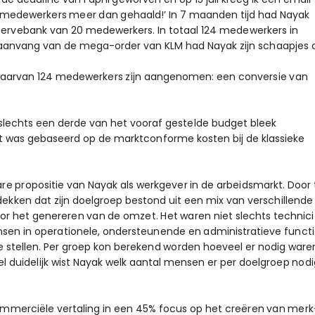
l medewerkers meer dan gehaald!’ In 7 maanden tijd had Nayak
servebank van 20 medewerkers. In totaal 124 medewerkers in
aanvang van de mega-order van KLM had Nayak zijn schaapjes 
rd, waarvan 124 medewerkers zijn aangenomen: een conversie van
 slechts een derde van het vooraf gestelde budget bleek
t was gebaseerd op de marktconforme kosten bij de klassieke
 propositie van Nayak als werkgever in de arbeidsmarkt. Door 
ekken dat zijn doelgroep bestond uit een mix van verschillende
oor het genereren van de omzet. Het waren niet slechts technici
sen in operationele, ondersteunende en administratieve funct
stellen. Per groep kon berekend worden hoeveel er nodig ware
 duidelijk wist Nayak welk aantal mensen er per doelgroep nodi
commerciële vertaling in een 45% focus op het creëren van merk