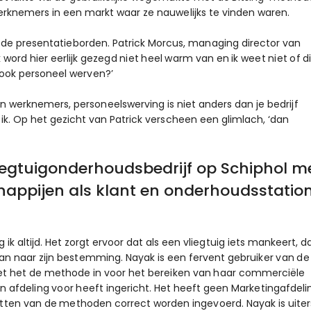
erknemers in een markt waar ze nauwelijks te vinden waren.
n de presentatieborden. Patrick Morcus, managing director van
 ik word hier eerlijk gezegd niet heel warm van en ik weet niet of d
ook personeel werven?’
 werknemers, personeelswerving is niet anders dan je bedrijf
k. Op het gezicht van Patrick verscheen een glimlach, ‘dan
vliegtuigonderhoudsbedrijf op Schiphol m
appijen als klant en onderhoudsstatio
 altijd. Het zorgt ervoor dat als een vliegtuig iets mankeert, d
kan naar zijn bestemming. Nayak is een fervent gebruiker van de
 zet het de methode in voor het bereiken van haar commerciële
en afdeling voor heeft ingericht. Het heeft geen Marketingafdeli
etten van de methoden correct worden ingevoerd. Nayak is uiter