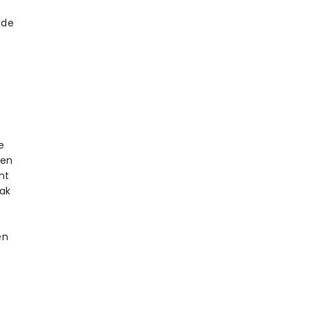
 de
e
ten
nt
yak
en