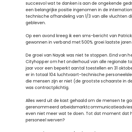
succesvol wat te danken is aan de ongekende gedr
een belangrijke positie ingenomen in de internationa
technische afhandeling van 1/3 van alle vluchten di
gebleven.
Op een avond kreeg ik een sms-bericht van Patrick:
gewonnen in verband met 500% groei laatste jaren e
De groei van Nayak was niet te stoppen. Eind van h
Cityhopper om het onderhoud van alle regionale toe
jaar voor een beperkt aantal toestellen en 31 okt
er in totaal 104 luchtvaart-technische personeelsl
die mensen zijn er niet (de grootste schaarste in d
was contractplichtig.
Alles werd uit de kast gehaald om de mensen te g
gerenommeerd arbeidsmarktcommunicatieadvies-burea
even niet meer wat te doen. Tot dat moment dat hi
personeel werven?