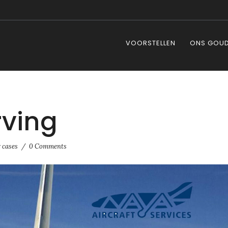
VOORSTELLEN
ONS GOUD
rving
 cases
/
0 Comments