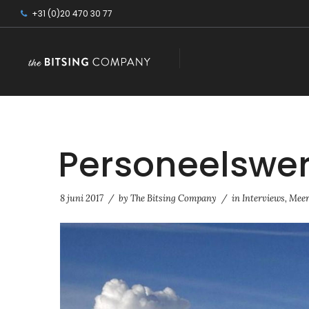
+31 (0)20 470 30 77
Personeelswe
8 juni 2017
/
by
The Bitsing Company
/
in
Interviews
,
Meer